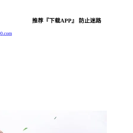
推荐『下载APP』 防止迷路
00.com