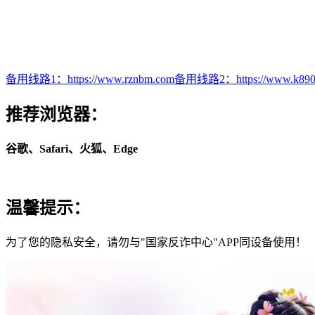
备用线路
1
：
https://www.rznbm.com
备用线路
2
：
https://www.k89
推荐浏览器：
谷歌、Safari、火狐、Edge
温馨提示：
为了您的隐私安全，请勿与"国家反诈中心"APP同设备使用！