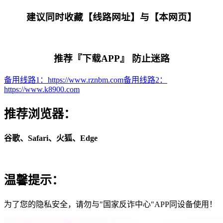
建议同时收藏【线路网址】与【本网页】
推荐『下载APP』 防止迷路
备用线路
1
：
https://www.rznbm.com
备用线路
2
：
https://www.k8900.com
推荐浏览器：
谷歌、Safari、火狐、Edge
温馨提示：
为了您的隐私安全，请勿与"国家反诈中心"APP同设备使用！