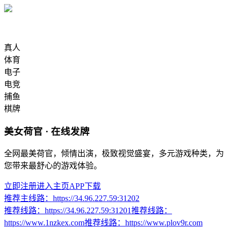
真人
体育
电子
电竞
捕鱼
棋牌
美女荷官 · 在线发牌
全网最美荷官，倾情出演，极致视觉盛宴，多元游戏种类，为
您带来最舒心的游戏体验。
立即注册
进入主页
APP下载
推荐主线路：
https://34.96.227.59:31202
推荐线路：
https://34.96.227.59:31201
推荐线路：
https://www.1nzkex.com
推荐线路：
https://www.plov9r.com