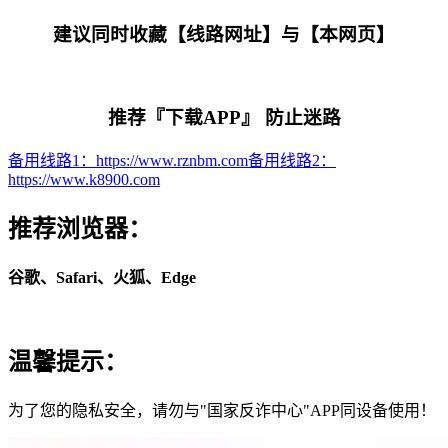
建议同时收藏【线路网址】与【本网页】
推荐『下载APP』 防止迷路
备用线路
1
：
https://www.rznbm.com
备用线路
2
：
https://www.k8900.com
推荐浏览器：
谷歌、Safari、火狐、Edge
温馨提示：
为了您的隐私安全，请勿与"国家反诈中心"APP同设备使用！