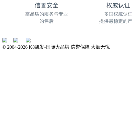
© 2004-
2026
K8凯发-国际大品牌 信誉保障 大额无忧