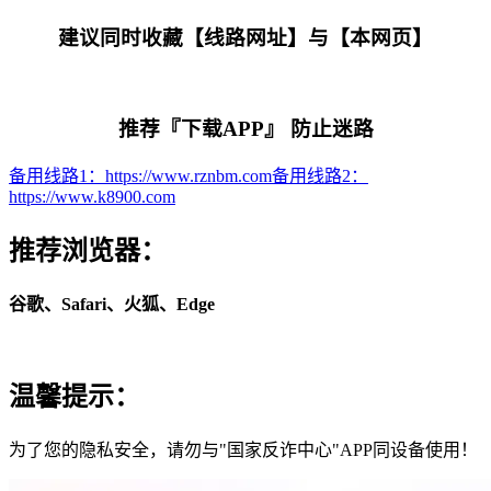
建议同时收藏【线路网址】与【本网页】
推荐『下载APP』 防止迷路
备用线路
1
：
https://www.rznbm.com
备用线路
2
：
https://www.k8900.com
推荐浏览器：
谷歌、Safari、火狐、Edge
温馨提示：
为了您的隐私安全，请勿与"国家反诈中心"APP同设备使用！