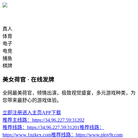
真人
体育
电子
电竞
捕鱼
棋牌
美女荷官 · 在线发牌
全网最美荷官，倾情出演，极致视觉盛宴，多元游戏种类，为
您带来最舒心的游戏体验。
立即注册
进入主页
APP下载
推荐主线路：
https://34.96.227.59:31202
推荐线路：
https://34.96.227.59:31201
推荐线路：
https://www.1nzkex.com
推荐线路：
https://www.plov9r.com